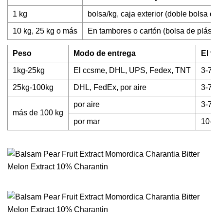
1 kg
bolsa/kg, caja exterior (doble bolsa de
10 kg, 25 kg o más
En tambores o cartón (bolsa de plástic
Peso
Modo de entrega
El t
1kg-25kg
El ccsme, DHL, UPS, Fedex, TNT
3-7 
25kg-100kg
DHL, FedEx, por aire
3-7 
por aire
3-7 
más de 100 kg
por mar
10-3