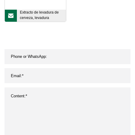
Extracto de levadura de
cerveza, levadura
nutricional en polvo,
levadura seca en polvo a
buen precio