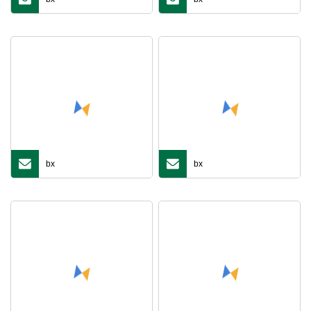
bx
bx