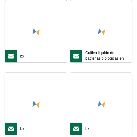
Cultivo líquido de
bx
bacterias biológicas en
segundo lugar.
bx
bx