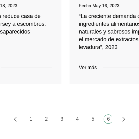
18, 2023
Fecha
May 16, 2023
n reduce casa de
“La creciente demanda 
rsey a escombros:
ingredientes alimentario
esaparecidos
naturales y sabrosos im
el mercado de extractos
levadura”, 2023
Ver más
1
2
3
4
5
6