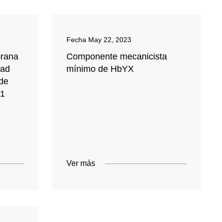
Fecha
May 22, 2023
brana
Componente mecanicista
dad
mínimo de HbYX
 de
D1
Ver más